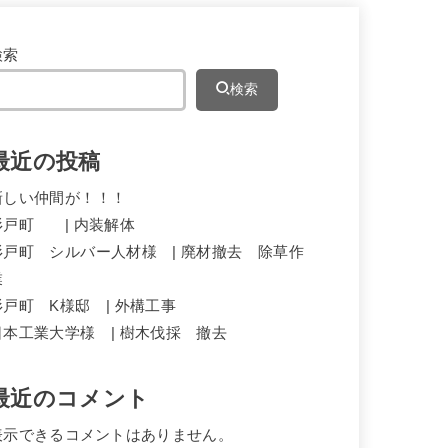
検索
検索
最近の投稿
新しい仲間が！！！
杉戸町 | 内装解体
杉戸町 シルバー人材様 | 廃材撤去 除草作
業
杉戸町 K様邸 | 外構工事
日本工業大学様 | 樹木伐採 撤去
最近のコメント
表示できるコメントはありません。