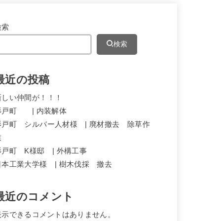
検索
検索
最近の投稿
新しい仲間が！！！
杉戸町 | 内装解体
杉戸町 シルバー人材様 | 廃材撤去 除草作
業
杉戸町 K様邸 | 外構工事
日本工業大学様 | 樹木伐採 撤去
最近のコメント
表示できるコメントはありません。